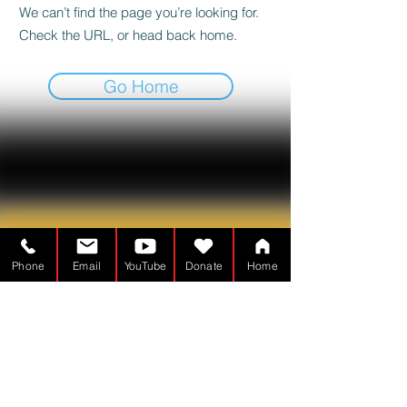
We can’t find the page you’re looking for.
Check the URL, or head back home.
Go Home
Phone
Email
YouTube
Donate
Home
L'Homme du Tabernacle est un
À but non lucratif - 501(c)(3)